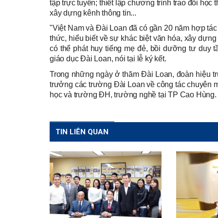
tập trực tuyến; thiết lập chương trình trao đổi họ
xây dựng kênh thông tin...
"Việt Nam và Đài Loan đã có gần 20 năm hợp tác
thức, hiểu biết về sự khác biệt văn hóa, xây dựng
có thể phát huy tiếng mẹ đẻ, bồi dưỡng tư duy t
giáo dục Đài Loan, nói tại lễ ký kết.
Trong những ngày ở thăm Đài Loan, đoàn hiệu t
trưởng các trường Đài Loan về công tác chuyên m
học và trường ĐH, trường nghề tại TP Cao Hùng.
TIN LIÊN QUAN