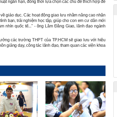
c thuật ngắn hạn, đồng thời lựa chọn các chủ đề thích hợp để
 về giáo dục. Các hoạt động giao lưu nhằm nâng cao nhận
 tình bạn, trải nghiệm học tập, giúp cho con em cư dân mới
ầm nhìn quốc tế..." - ông Lâm Đằng Giao, lãnh đạo ngành
rưởng các trường THPT của TP.HCM sẽ giao lưu với hiệu
ôn giảng dạy, công tác lãnh đạo, tham quan các viện khoa