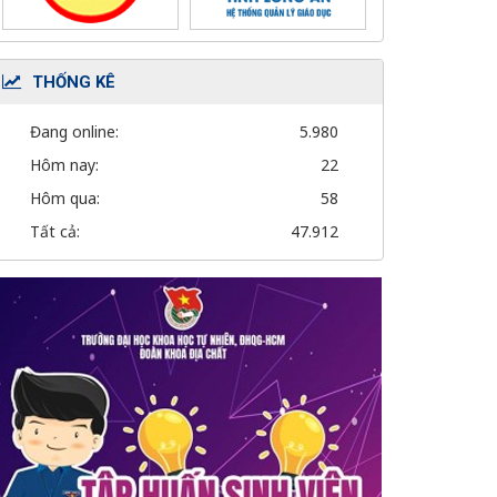
THỐNG KÊ
Đang online:
5.980
Hôm nay:
22
Hôm qua:
58
Tất cả:
47.912