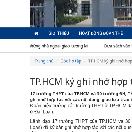
GIỚI THIỆU
HOẠT ĐỘNG ĐOÀN THỂ
 của những nhà ngoại giao tương lai
Đưa sách vào khắp nơi t
Trang chủ
Góc học tập
TP.HCM ký ghi nhớ hợp
TP.HCM ký ghi nhớ hợp tá
17 trường THPT của TP.HCM và 30 trường ĐH, TH
ghi nhớ hợp tác với các nội dung: giao lưu trao đổ
Đoàn hiệu trưởng các trường THPT ở TP.HCM đang
ở Đài Loan.
Lãnh đạo 17 trường THPT của TP.HCM và 30 
Loan) đã ký bản ghi nhớ hợp tác với các nội dung