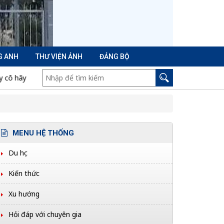
G ANH
THƯ VIỆN ẢNH
ĐẢNG BỘ
iếp tục trao quyền sáng tạo cho học sinh
Cách phòng tránh mất
MENU HỆ THỐNG
Du học
Kiến thức
Xu hướng
Hỏi đáp với chuyên gia