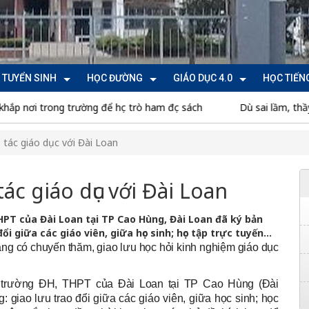
TUYỂN SINH
HỌC ĐƯỜNG
GIÁO DỤC 4.0
HỌC TIẾN
rong trường để học trò ham đọc sách
Dù sai lầm, thầy cô hãy t
 tác giáo dục với Đài Loan
c giáo dục với Đài Loan
PT của Đài Loan tại TP Cao Hùng, Đài Loan đã ký bản
i giữa các giáo viên, giữa học sinh; học tập trực tuyến...
 có chuyến thăm, giao lưu học hỏi kinh nghiệm giáo dục
trường ĐH, THPT của Đài Loan tại TP Cao Hùng (Đài
: giao lưu trao đổi giữa các giáo viên, giữa học sinh; học