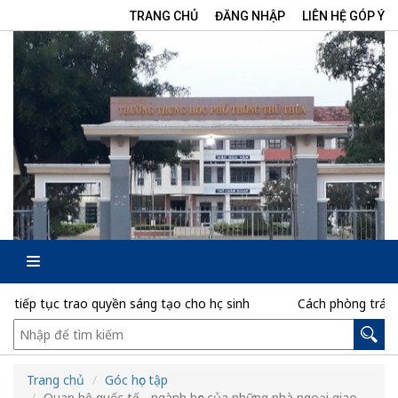
TRANG CHỦ
ĐĂNG NHẬP
LIÊN HỆ GÓP Ý
trao quyền sáng tạo cho học sinh
Cách phòng tránh mất dữ liệ
Trang chủ
Góc học tập
Quan hệ quốc tế - ngành học của những nhà ngoại giao