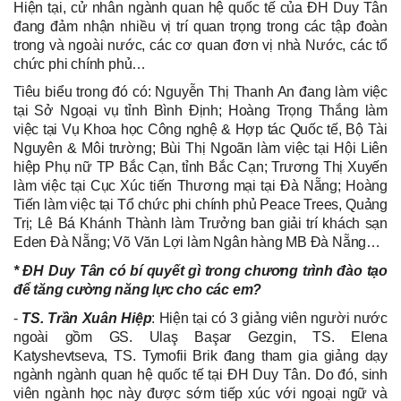
Hiện tại, cử nhân ngành quan hệ quốc tế của ĐH Duy Tân
đang đảm nhận nhiều vị trí quan trọng trong các tập đoàn
trong và ngoài nước, các cơ quan đơn vị nhà Nước, các tổ
chức phi chính phủ…
Tiêu biểu trong đó có: Nguyễn Thị Thanh An đang làm việc
tại Sở Ngoại vụ tỉnh Bình Định; Hoàng Trọng Thắng làm
việc tại Vụ Khoa học Công nghệ & Hợp tác Quốc tế, Bộ Tài
Nguyên & Môi trường; Bùi Thị Ngoãn làm việc tại Hội Liên
hiệp Phụ nữ TP Bắc Cạn, tỉnh Bắc Cạn; Trương Thị Xuyến
làm việc tại Cục Xúc tiến Thương mại tại Đà Nẵng; Hoàng
Tiến làm việc tại Tổ chức phi chính phủ Peace Trees, Quảng
Trị; Lê Bá Khánh Thành làm Trưởng ban giải trí khách sạn
Eden Đà Nẵng; Võ Văn Lợi làm Ngân hàng MB Đà Nẵng…
* ĐH Duy Tân có bí quyết gì trong chương trình đào tạo
để tăng cường năng lực cho các em?
-
TS. Trần Xuân Hiệp
: Hiện tại có 3 giảng viên người nước
ngoài gồm GS. Ulaş Başar Gezgin, TS. Elena
Katyshevtseva, TS. Tymofii Brik đang tham gia giảng dạy
ngành ngành quan hệ quốc tế tại ĐH Duy Tân. Do đó, sinh
viên ngành học này được sớm tiếp xúc với ngoại ngữ và