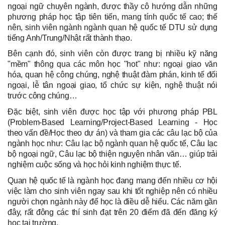
ngoại ngữ chuyên ngành, được thầy cô hướng dẫn những
phương pháp học tập tiên tiến, mang tính quốc tế cao; thế
nên, sinh viên ngành ngành quan hệ quốc tế DTU sử dụng
tiếng Anh/Trung/Nhật rất thành thạo.
Bên cạnh đó, sinh viên còn được trang bị nhiều kỹ năng
"mềm" thông qua các môn học "hot" như: ngoại giao văn
hóa, quan hệ công chúng, nghệ thuật đàm phán, kinh tế đối
ngoại, lễ tân ngoại giao, tổ chức sự kiện, nghệ thuật nói
trước công chúng…
Đặc biệt, sinh viên được học tập với phương pháp PBL
(Problem-Based Learning/Project-Based Learning - Học
theo vấn đề/Học theo dự án) và tham gia các câu lạc bộ của
ngành học như: Câu lạc bộ ngành quan hệ quốc tế, Câu lạc
bộ ngoại ngữ, Câu lạc bộ thiện nguyện nhân văn… giúp trải
nghiệm cuộc sống và học hỏi kinh nghiệm thực tế.
Quan hệ quốc tế là ngành học đang mang đến nhiều cơ hội
việc làm cho sinh viên ngay sau khi tốt nghiệp nên có nhiều
người chọn ngành này để học là điều dễ hiểu. Các năm gần
đây, rất đông các thí sinh đạt trên 20 điểm đã đến đăng ký
học tại trường.