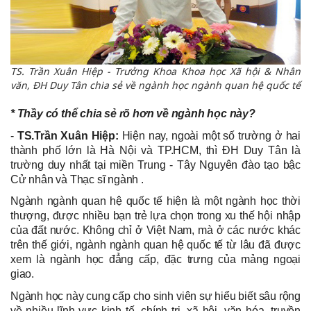
TS. Trần Xuân Hiệp - Trưởng Khoa Khoa học Xã hội & Nhân
văn, ĐH Duy Tân chia sẻ về ngành học ngành quan hệ quốc tế
* Thầy có thể chia sẻ rõ hơn về ngành học này?
-
TS.Trần Xuân Hiệp:
Hiện nay, ngoài một số trường ở hai
thành phố lớn là Hà Nội và TP.HCM, thì ĐH Duy Tân là
trường duy nhất tại miền Trung - Tây Nguyên đào tạo bậc
Cử nhân và Thạc sĩ ngành .
Ngành ngành quan hệ quốc tế hiện là một ngành học thời
thượng, được nhiều bạn trẻ lựa chọn trong xu thế hội nhập
của đất nước. Không chỉ ở Việt Nam, mà ở các nước khác
trên thế giới, ngành ngành quan hệ quốc tế từ lâu đã được
xem là ngành học đẳng cấp, đặc trưng của mảng ngoại
giao.
Ngành học này cung cấp cho sinh viên sự hiểu biết sâu rộng
về nhiều lĩnh vực kinh tế, chính trị, xã hội, văn hóa, truyền