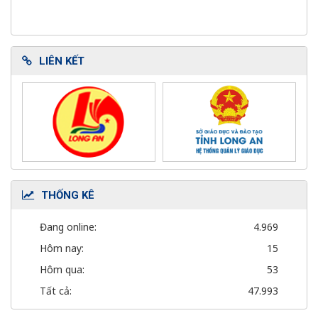
LIÊN KẾT
THỐNG KÊ
Đang online:
4.969
Hôm nay:
15
Hôm qua:
53
Tất cả:
47.993