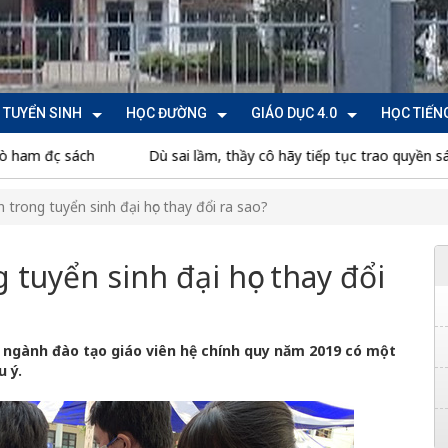
TUYỂN SINH
HỌC ĐƯỜNG
GIÁO DỤC 4.0
HỌC TIẾN
ch
Dù sai lầm, thầy cô hãy tiếp tục trao quyền sáng tạo cho h
 trong tuyển sinh đại học thay đổi ra sao?
 tuyển sinh đại học thay đổi
m ngành đào tạo giáo viên hệ chính quy năm 2019 có một
u ý.