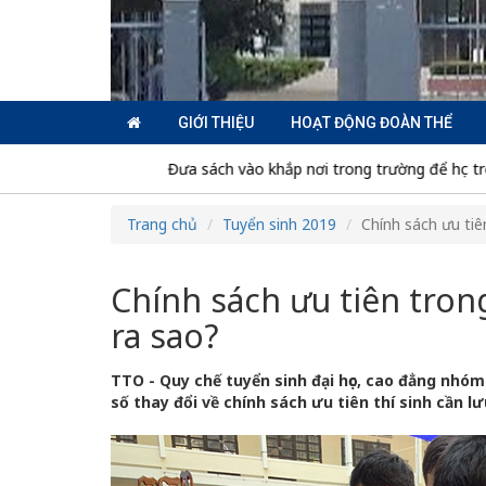
GIỚI THIỆU
HOẠT ĐỘNG ĐOÀN THỂ
lai
Đưa sách vào khắp nơi trong trường để học trò ham đọc sá
Trang chủ
Tuyển sinh 2019
Chính sách ưu tiên
Chính sách ưu tiên trong
ra sao?
TTO - Quy chế tuyển sinh đại học, cao đẳng nhó
số thay đổi về chính sách ưu tiên thí sinh cần lư