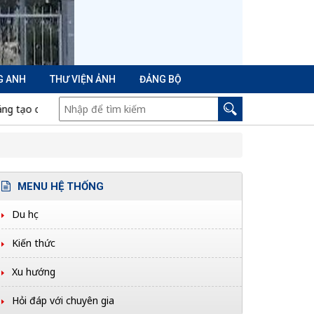
G ANH
THƯ VIỆN ẢNH
ĐẢNG BỘ
ọc sinh
Cách phòng tránh mất dữ liệu khi dùng phần mềm diệt
MENU HỆ THỐNG
Du học
Kiến thức
Xu hướng
Hỏi đáp với chuyên gia