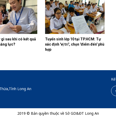
ý gì sau khi có kết quả
Tuyển sinh lớp 10 tại TP.HCM: Tự
năng lực?
xác định 'vị trí', chọn 'điểm đến' phù
hợp
Kế
 Thừa,Tỉnh Long An
2019 © Bản quyền thuộc về Sở GD&ĐT Long An