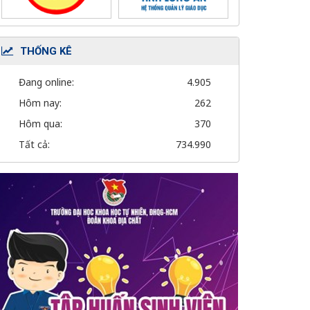
THỐNG KÊ
Đang online:
4.905
Hôm nay:
262
Hôm qua:
370
Tất cả:
734.990