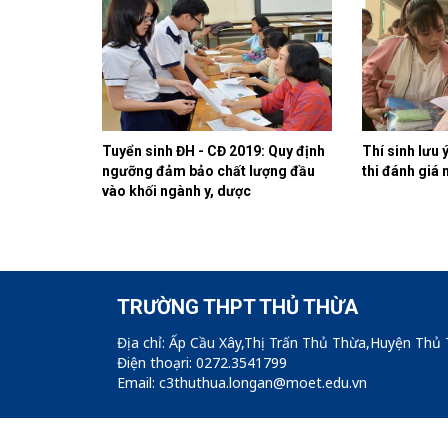
Tuyển sinh ĐH - CĐ 2019: Quy định
Thí sinh lưu 
ngưỡng đảm bảo chất lượng đầu
thi đánh giá 
vào khối ngành y, dược
TRƯỜNG THPT THỦ THỪA
Địa chỉ: Ấp Cầu Xây,Thị Trấn Thủ Thừa,Huyện Thủ
Điện thoạri: 0272.3541799
Email: c3thuthua.longan@moet.edu.vn