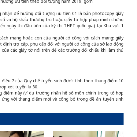
hưởng ưu tiên theo đối tượng năm 2019, gồm:
ứng nhận để hưởng đối tượng ưu tiên 01 là bản photocopy giấy
ểu số và hộ khẩu thường trú hoặc giấy tờ hợp pháp minh chứng
đến ngày thi đầu tiên của kỳ thi THPT quốc gia) tại Khu vực 1
i cách mạng hoặc con của người có công với cách mạng: giấy
 định trợ cấp, phụ cấp đối với người có công của sở lao động
h của các giấy tờ nói trên để các trường đối chiếu khi làm thủ
5 điều 7 của Quy chế tuyển sinh được tính theo thang điểm 10
hợp xét tuyển là 30.
g điểm này (ví dụ trường nhân hệ số môn chính trong tổ hợp
g ứng với thang điểm mới và công bố trong đề án tuyển sinh