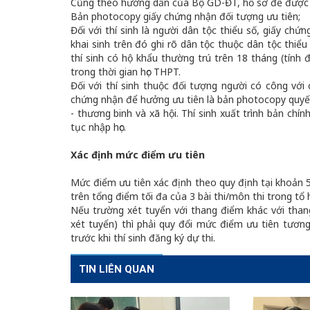
Cũng theo hướng dẫn của Bộ GD-ĐT, hồ sơ để được 
Bản photocopy giấy chứng nhận đối tượng ưu tiên;
Đối với thí sinh là người dân tộc thiểu số, giấy ch
khai sinh trên đó ghi rõ dân tộc thuộc dân tộc thi
thí sinh có hộ khẩu thường trú trên 18 tháng (tính 
trong thời gian học THPT.
Đối với thí sinh thuộc đối tượng người có công vớ
chứng nhận để hưởng ưu tiên là bản photocopy quyết
- thương binh và xã hội. Thí sinh xuất trình bản chín
tục nhập học.
Xác định mức điểm ưu tiên
Mức điểm ưu tiên xác định theo quy định tại khoản 
trên tổng điểm tối đa của 3 bài thi/môn thi trong tổ 
Nếu trường xét tuyển với thang điểm khác với than
xét tuyển) thì phải quy đổi mức điểm ưu tiên tươn
trước khi thí sinh đăng ký dự thi.
TIN LIÊN QUAN