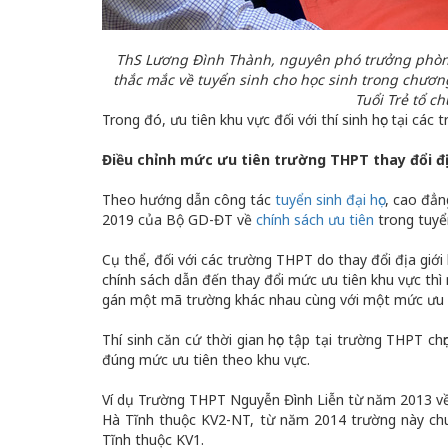
ThS Lương Đình Thành, nguyên phó trưởng phòng
thắc mắc về tuyển sinh cho học sinh trong chươn
Tuổi Trẻ tổ 
Trong đó, ưu tiên khu vực đối với thí sinh học tại cá
Điều chỉnh mức ưu tiên trường THPT thay đổi đị
Theo hướng dẫn công tác
tuyển sinh đại học
, cao đẳn
2019 của Bộ GD-ĐT về
chính sách ưu tiên
trong tuyển
Cụ thể, đối với các trường THPT do thay đổi địa giới
chính sách dẫn đến thay đổi mức ưu tiên khu vực th
gán một mã trường khác nhau cùng với một mức ưu t
Thí sinh căn cứ thời gian học tập tại trường THPT 
đúng mức ưu tiên theo khu vực.
Ví dụ Trường THPT Nguyễn Đình Liễn từ năm 2013 về
Hà Tĩnh thuộc KV2-NT, từ năm 2014 trường này ch
Tĩnh thuộc KV1.